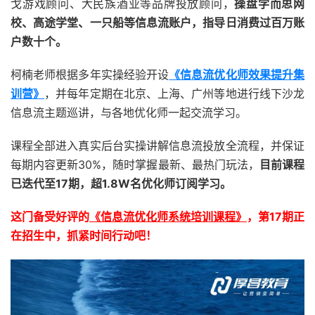
戈游戏顾问、大民族酒业等品牌投放顾问，
操盘学而思网
校、高途学堂、一只船等信息流账户，指导日消费过百万账
户数十个。
柯楠老师根据多年实操经验开设
《信息流优化师效果提升集
训营》
，并每年定期在北京、上海、广州等地进行线下沙龙
信息流主题巡讲，与各地优化师一起交流学习。
课程全部进入真实后台实操讲解信息流投放全流程，并保证
每期内容更新30%，随时掌握最新、最热门玩法，
目前课程
已迭代至17期，超1.8W名优化师订阅学习。
这门备受好评的
《信息流优化师系统培训课程》
，第17期正
在招生中，抓紧时间行动吧！