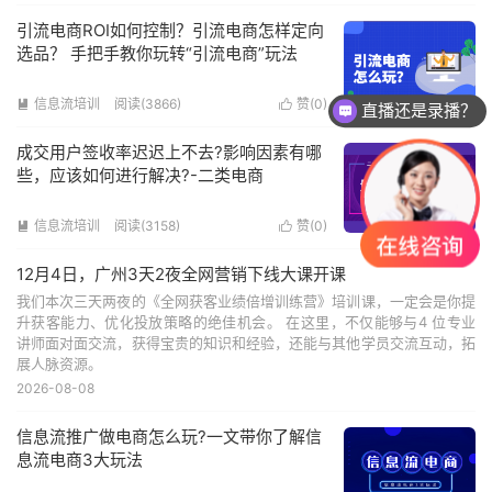
引流电商ROI如何控制？引流电商怎样定向
选品？ 手把手教你玩转“引流电商”玩法
信息流培训
阅读(3866)
赞(
0
)


直播还是录播？
成交用户签收率迟迟上不去?影响因素有哪
些，应该如何进行解决?-二类电商
信息流培训
阅读(3158)
赞(
0
)


12月4日，广州3天2夜全网营销下线大课开课
我们本次三天两夜的《全网获客业绩倍增训练营》培训课，一定会是你提
升获客能力、优化投放策略的绝佳机会。 在这里，不仅能够与4 位专业
讲师面对面交流，获得宝贵的知识和经验，还能与其他学员交流互动，拓
展人脉资源。
2026-08-08
信息流推广做电商怎么玩?一文带你了解信
息流电商3大玩法