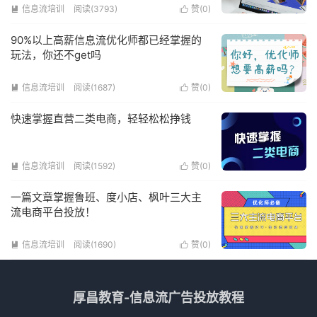
信息流培训
阅读(3793)
赞(
0
)


90%以上高薪信息流优化师都已经掌握的
玩法，你还不get吗
信息流培训
阅读(1687)
赞(
0
)


快速掌握直营二类电商，轻轻松松挣钱
信息流培训
阅读(1592)
赞(
0
)


一篇文章掌握鲁班、度小店、枫叶三大主
流电商平台投放！
信息流培训
阅读(1690)
赞(
0
)


厚昌教育-信息流广告投放教程