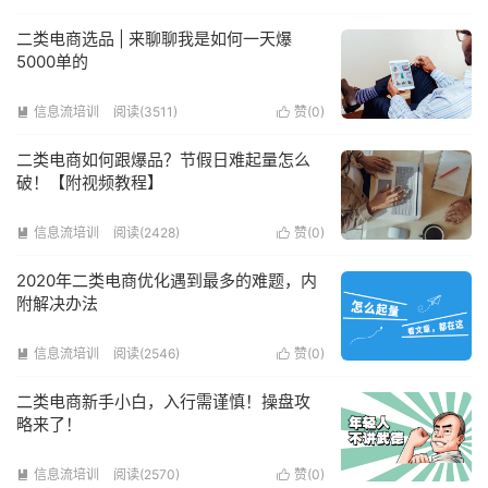
二类电商选品 | 来聊聊我是如何一天爆
5000单的
信息流培训
阅读(3511)
赞(
0
)


二类电商如何跟爆品？节假日难起量怎么
破！【附视频教程】
信息流培训
阅读(2428)
赞(
0
)


2020年二类电商优化遇到最多的难题，内
附解决办法
信息流培训
阅读(2546)
赞(
0
)


二类电商新手小白，入行需谨慎！操盘攻
略来了！
信息流培训
阅读(2570)
赞(
0
)

