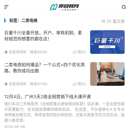


标签：二类电商
共 25 篇文章
巨量千川全量开放，开户、审核机制、素
材规范你想要的都在这！
信息流培训
阅读(5524)
赞(
0
)


二类电商如何爆品？一个公式+四个优化思
路，教你成功出圈
信息流培训
阅读(2755)
赞(
0
)


12月4日，广州3天2夜全网营销下线大课开课
我们本次三天两夜的《全网获客业绩倍增训练营》培训课，一定会是你提
升获客能力、优化投放策略的绝佳机会。 在这里，不仅能够与4 位专业
讲师面对面交流，获得宝贵的知识和经验，还能与其他学员交流互动，拓
展人脉资源。
2026-08-08