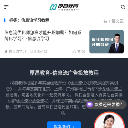


标签：信息流学习教程
共 1 篇文章
信息流优化师怎样才能升职加薪？如何系
统化学习？-信息流学习
信息流学习
阅读(5413)
赞(
0
)


厚昌教育-信息流广告投放教程
柯楠老师根据多年实操经验开设《信息流优化师效果提升集训
营》，并每年定期在北京、上海、广州等地进行线下沙龙信息流主
题巡讲，与各地优化师一起交流学习。 课程全部进入真实后台实操
讲解信息流投放全流程，并保证每期内容更新30%，随时掌握最
直播还是录播？
新、最热门玩法，目前课程已迭代至17期，超1.8W名优化师订阅学
习。
联系我们
