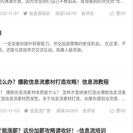
的淋漓尽致，因为优化师们自己不卷起来，就会被别的优化师“优化”
业已经不再是那个会搭建计划，懂得一些日常操作，就...
022-11-21
信息流培训
阅读(3874)
去评论
赞(
0
)


课
会是你提升获客能力、优化投放策略的绝佳机会。 在这里，不
验，还能与其他学员交流互动，拓展人脉资源。
怎么办？爆款信息流素材打造攻略！信息流教程
？ 爆款信息流素材本质是什么？ 怎样才能快速打造出爆款信息流素
为打造信息流素材而发愁，关于信息流素材打造，如果你感到没灵感、没
 11月09日，由柯楠老师主讲的《三步打造信息...
022-11-03
信息流广告
阅读(4295)
去评论
赞(
0
)


才能涨薪？这份加薪攻略请收好！-信息流培训