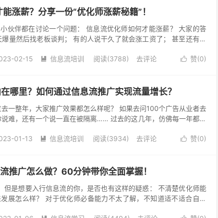
能涨薪？分享一份“优化师涨薪秘籍”！
小伙伴都在讨论一个问题： 信息流优化师如何才能涨薪？ 大家的答
天爆量然后找老板谈判； 有的人说干久了就会涨工资了； 甚至还有人
薪了 …… 但我认为这些答案并不标准，或者说并...
023-02-15
信息流培训
阅读(3788)
去评论
赞(
0
)


向在哪里？如何通过信息流推广实现流量增长？
过去一整年，大家推广效果都怎么样呢？ 如果去问100个广告从业者去
你说难，还有一个说一直在被隔离…… 过去的这几年，仿佛每一年都会
在感叹“很难”。 感叹很难的同时伴随着深...
023-01-13
信息流培训
阅读(3934)
去评论
赞(
0
)


流推广怎么做？60分钟带你全面掌握！
，但是想要入行信息流的你，是否也有这样的疑惑： 不清楚优化师能
发展怎么样？ 对于优化师必备能力不太了解，不知道适不适合自己
想要尝试信息流优化岗位不知道怎么做？ …… 如果你...