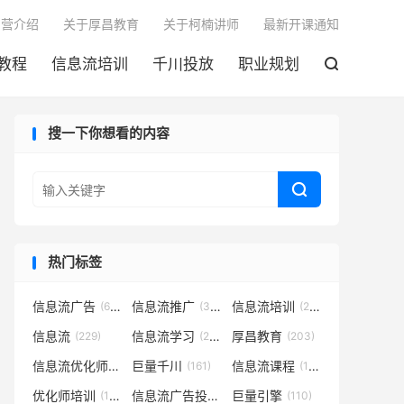

训营介绍
关于厚昌教育
关于柯楠讲师
最新开课通知
教程
信息流培训
千川投放
职业规划

搜一下你想看的内容

热门标签
信息流广告
信息流推广
信息流培训
(683)
(301)
(252)
信息流
信息流学习
厚昌教育
(229)
(221)
(203)
信息流优化师
巨量千川
信息流课程
(182)
(161)
(152)
优化师培训
信息流广告投放
巨量引擎
(133)
(127)
(110)