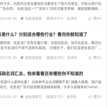
的今天，内容的分发及展现形式都发生了极大的变化，开始从用户找
，广告亦然。 信息流这一“广告找人”的形式备受青睐，据易观数据统计
试验阶段走向常态化投放阶段，且市场规模会持续增长...
023-05-24
信息流创意
阅读(4701)
去评论
赞(
0
)


点是什么？分别适合哪些行业？看完你就知道了
都知道，信息流广告有巨量引擎、百度信息流、快手信息流、腾讯社
投手投流时不得不选择的渠道。 问题在于，我们在投放信息流广告
否适合自身的产品?各大渠道又分别有哪些特点?各行业适...
023-05-23
信息流优化
阅读(5225)
去评论
赞(
0
)


基础名词汇总，快来看看还有哪些你不知道的
不知道什么是转化量？ 对各种专业名词模糊不清? 随着大数据、用户画
代，信息流广告的投放精准度越来越高，许多头部媒体如Twitter、
信息流广告平台。 越来越多的人开始...
023-05-20
信息流学习
阅读(5117)
去评论
赞(
0
)

