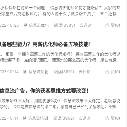
小伙伴都在讨论一个问题： 信息流优化师如何才能涨薪？ 大家的答
天爆量然后找老板谈判； 有的人说干久了就会涨工资了； 甚至还有人
薪了 …… 但我认为这些答案并不标准，或者说并...
022-10-25
信息流优化
阅读(3585)
去评论
赞(
0
)


具备哪些能力？高薪优化师必备五项技能！
。 那做一个拥有高薪工作的优化师难吗？ 拥有高薪工作的优化师说
师掌握了多一点的知识而已；而薪水没那么高的优化师，却认为想获
难于上青天。 那么想要成为一个拥有高薪工作的信息流...
022-10-14
信息流优化
阅读(3601)
去评论
赞(
0
)


好信息流广告，你的获客思维方式要改变！
效果始终不太好，到底该怎么办？ 信息流效果不太稳定，老板总说
奈的。 今年是做信息流的第二年，感觉自己已经到了瓶颈期，不知道
个问题可以说是优化师最常遇到的的问题，这其中有没...
022-10-11
信息流培训
阅读(3952)
去评论
赞(
0
)

