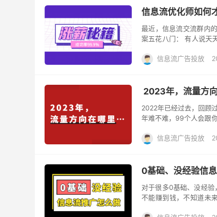
信息流优化师如何才
最近，信息流交流群内的
案五花八门： 有人说天
说多和老板搞好关系就能涨
信息流广告投放
2
2023年，流量方
2022年已经过去，回顾
年难不难，99个人会跟
有不同的困难，每年年终都
信息流广告投放
2
0基础、没经验信息
对于很多0基础、没经验
不能赚到钱，不知道未来
做？ 工作内容不太清楚，