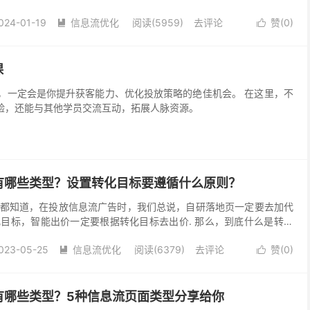
问题迟迟解决不了。 有些大胆的朋友，凭直觉去调...
024-01-19
信息流优化
阅读(5959)
去评论
赞(
0
)


课
会是你提升获客能力、优化投放策略的绝佳机会。 在这里，不
验，还能与其他学员交流互动，拓展人脉资源。
有哪些类型？设置转化目标要遵循什么原则？
都知道，在投放信息流广告时，我们总说，自研落地页一定要去加代
目标，智能出价一定要根据转化目标去出价. 那么，到底什么是转化
设置转化目标时又要遵循什么原则？今天就跟大家来聊一聊...
023-05-25
信息流优化
阅读(6379)
去评论
赞(
0
)


有哪些类型？5种信息流页面类型分享给你