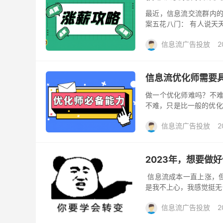
最近，信息流交流群内的
案五花八门： 有人说天
说多和老板搞好关系就能涨
信息流广告投放
2
信息流优化师需要
做一个优化师难吗？不难
不难，只是比一般的优化
得一份高薪的工作简直就是
信息流广告投放
2
2023年，想要做
信息流成本一直上涨，但
是我不上心，我感觉挺无
是否该继续下去…… 这几
信息流广告投放
2