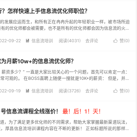
行？怎样快速上手信息流优化师职位？
的发展应运而生，和所有正在冉冉升起的年轻职业一样，被市场所迫
所有的优化师都会被需要，也不是所有的优化师都会因为信息流的火爆
企业对优化师是有要求的。那么： 什么样的信息流人才...
022-09-22
信息流培训
阅读(4031)
去评论
赞(
0
)


成为月薪10w+的信息流优化师？
？薪资多少？” 一直是大家比较关心的一个问题，首先可以肯定一点：
可观的。 在BOSS直聘上随便一搜就是10K+的薪资： 但是，并不
10K的薪资，薪资的多少跟工作能力是密切...
022-09-19
信息流培训
阅读(3726)
去评论
赞(
0
)


1号信息流课程全线涨价！
最！后！1！天！
道，为了满足更多优化师的不同需求，帮助大家掌握最新渠道玩法，
，厚昌信息流培训课程内容在不断的更新！ 正如标题所说的那样：
》正式开始招生！ 现在报名系统信息流培训课程即可享...