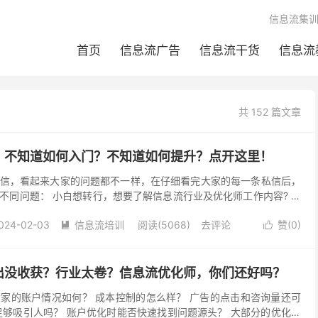
信息流集
首页
信息流广告
信息流干货
信息流
共 152 篇文章
？不知道如何入门？不知道如何提升？点开这里！
信，看起来大家的问题都不一样，在仔细看完大家的每一条私信后，
不同问题： 小白想转行，想要了解信息流行业及优化师工作内容? 新
识和实操能力? 老手优化师，账户效果不理想，急需...
024-02-03
信息流培训
阅读(5068)
去评论
赞(
0
)


出没收获？行业太卷？信息流优化师，你们还好吗？
家的账户情况如何？ 成本控制的怎么样？ 广告的点击和咨询量还可
足够吸引人吗？ 账户优化时能否快速找到问题源头？ 大部分的优化师