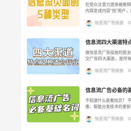
在受众注意力逐渐被稀释
内容变成内容“找”用户
分析，信息流广告已经从
信息流广告投放
2
信息流四大渠道特
做信息流广告投放的朋友
交广告四大渠道，是所有
时，如何来判别所选渠道是
信息流广告投放
2
信息流广告必备的
不知道什么是着陆页？ 
像、智能分发技术的更新迭
Instagram等都推出了
信息流广告投放
2