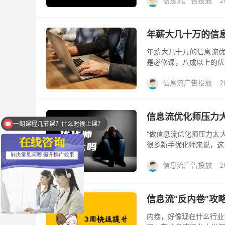
信息流广告投放
2
年薪大几十万的信
年薪大几十万的信息流优
是必修课，八成以上的优
然成了优化师必不可少的
信息流广告投放
2
一期课程几节课？什么时候上课？
信息流优化师压力
学完后能提升效果吗？
“做信息流优化师压力太
很多新手优化师来说，这
息流行业，没人带没人教
信息流广告投放
2
信息流“反内卷”攻
内卷，好像现在什么行业