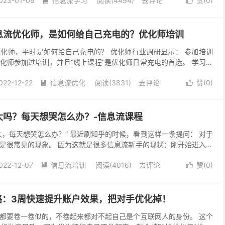
023-01-06
信息流学习
阅读(4494)
去评论
赞(
0
)


息流优化师，是如何给自己充电的？优化师培训
化师，平时是如何给自己充电的？ 优化师行业调研显示： 参加培训
化师参加过培训，并且“线上课程”是优化师日常充电的首选。 学习已
一种升职加薪、提升的一种方式，只有持续学习，才能...
022-12-22
信息流优化
阅读(3831)
去评论
赞(
0
)


大吗？每天想哭怎么办？-信息流课程
大，每天想哭怎么办？” 最近刷知乎的时候，看到这样一条提问： 对于
是很常见的现象。 因为这就是很多信息流新手的现状：刚开始进入信
，所有的知识都要靠自己摸索，学到的很多知识都是...
022-12-07
信息流培训
阅读(4016)
去评论
赞(
0
)


略：3周快速提升账户效果，把对手优化掉！
都要卷一卷似的，不卷起来都对不起自己是个互联网人的身份。 这个