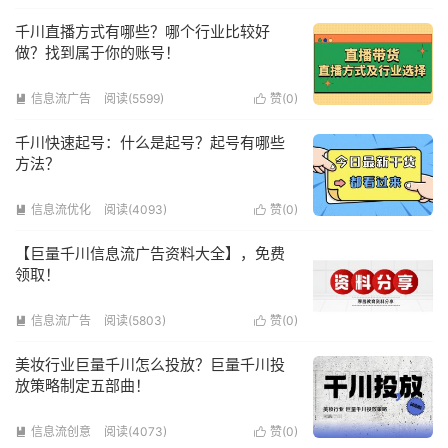
千川直播方式有哪些？哪个行业比较好
做？找到属于你的账号！
信息流广告
阅读(5599)
赞(
0
)


千川快速起号：什么是起号？起号有哪些
方法？
信息流优化
阅读(4093)
赞(
0
)


【巨量千川信息流广告资料大全】，免费
领取！
信息流广告
阅读(5803)
赞(
0
)


美妆行业巨量千川怎么投放？巨量千川投
放策略制定五部曲！
信息流创意
阅读(4073)
赞(
0
)

