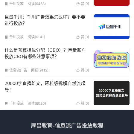
千川投放
阅读(6468)
赞(
0
)


巨量千川：千川广告效果怎么样？要不要
进行投放？
千川投放
阅读(6141)
赞(
0
)


什么是预算择优分配（CBO）？巨量账户
投放CBO有哪些注意事项？
信息流广告
阅读(9112)
赞(
0
)


20000字直播雄文，颗粒级拆解自然流起
号！
千川投放
阅读(6020)
赞(
0
)


厚昌教育-信息流广告投放教程