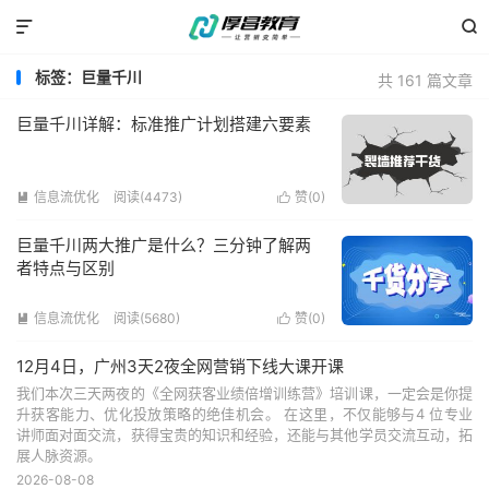


标签：巨量千川
共 161 篇文章
巨量千川详解：标准推广计划搭建六要素
信息流优化
阅读(4473)
赞(
0
)


巨量千川两大推广是什么？三分钟了解两
者特点与区别
信息流优化
阅读(5680)
赞(
0
)


12月4日，广州3天2夜全网营销下线大课开课
我们本次三天两夜的《全网获客业绩倍增训练营》培训课，一定会是你提
升获客能力、优化投放策略的绝佳机会。 在这里，不仅能够与4 位专业
讲师面对面交流，获得宝贵的知识和经验，还能与其他学员交流互动，拓
展人脉资源。
2026-08-08