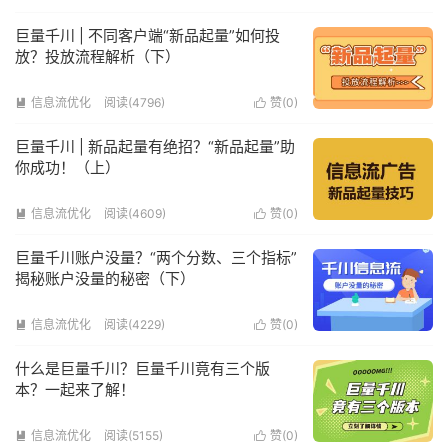
巨量千川 | 不同客户端“新品起量”如何投
放？投放流程解析（下）
信息流优化
阅读(4796)
赞(
0
)


巨量千川 | 新品起量有绝招？“新品起量”助
你成功！（上）
信息流优化
阅读(4609)
赞(
0
)


巨量千川账户没量？“两个分数、三个指标”
揭秘账户没量的秘密（下）
信息流优化
阅读(4229)
赞(
0
)


什么是巨量千川？巨量千川竟有三个版
本？一起来了解！
信息流优化
阅读(5155)
赞(
0
)

