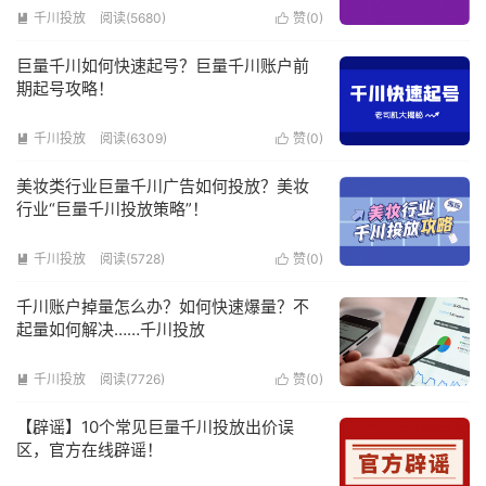
千川投放
阅读(5680)
赞(
0
)


巨量千川如何快速起号？巨量千川账户前
期起号攻略！
千川投放
阅读(6309)
赞(
0
)


美妆类行业巨量千川广告如何投放？美妆
行业“巨量千川投放策略”！
千川投放
阅读(5728)
赞(
0
)


千川账户掉量怎么办？如何快速爆量？不
起量如何解决……千川投放
千川投放
阅读(7726)
赞(
0
)


【辟谣】10个常见巨量千川投放出价误
区，官方在线辟谣！