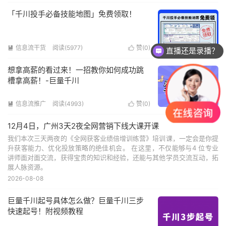
「千川投手必备技能地图」免费领取！
信息流干货
阅读(5977)
赞(
0
)


直播还是录播？
想拿高薪的看过来！一招教你如何成功跳
槽拿高薪！-巨量千川
信息流推广
阅读(4993)
赞(
0
)


12月4日，广州3天2夜全网营销下线大课开课
我们本次三天两夜的《全网获客业绩倍增训练营》培训课，一定会是你提
升获客能力、优化投放策略的绝佳机会。 在这里，不仅能够与4 位专业
讲师面对面交流，获得宝贵的知识和经验，还能与其他学员交流互动，拓
展人脉资源。
2026-08-08
巨量千川起号具体怎么做？巨量千川三步
快速起号！附视频教程