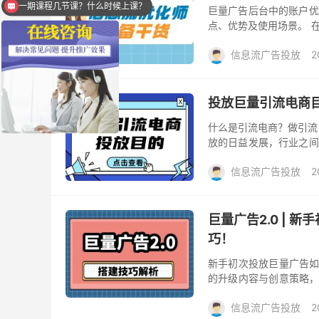
巨量广告后台中的账户优
学完后能提升效果吗？
点、优势及使用场景。 
户效果的关键，就是计划能
信息流广告投放
2
投放巨量引流电商
什么是引流电商？做引流
放的日益发展，行业之间
不断寻求新的营销渠道和策
信息流广告投放
2
巨量广告2.0 |
巧！
新手初次投放巨量广告如
的升级内容与创意策略，
不知道创意策略有哪些变化
信息流广告投放
2