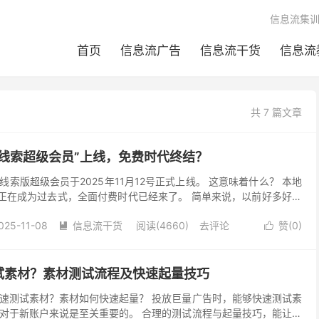
信息流集
首页
信息流广告
信息流干货
信息流
共 7 篇文章
线索超级会员”上线，免费时代终结？
索版超级会员于2025年11月12号正式上线。 这意味着什么？ 本地
”正在成为过去式，全面付费时代已经来了。 简单来说，以前好多好用
了。 举个例子： 1. 智能回复——...
025-11-08
信息流干货
阅读(4660)
去评论
赞(
0
)


试素材？素材测试流程及快速起量技巧
速测试素材？素材如何快速起量？ 投放巨量广告时，能够快速测试素
对于新账户来说是至关重要的。 合理的测试流程与起量技巧，能让新