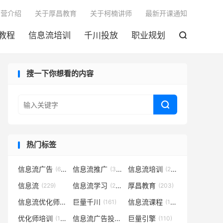

训营介绍
关于厚昌教育
关于柯楠讲师
最新开课通知
教程
信息流培训
千川投放
职业规划

搜一下你想看的内容

热门标签
信息流广告
信息流推广
信息流培训
(683)
(301)
(252)
信息流
信息流学习
厚昌教育
(229)
(221)
(203)
信息流优化师
巨量千川
信息流课程
(182)
(161)
(152)
优化师培训
信息流广告投放
巨量引擎
(133)
(127)
(110)