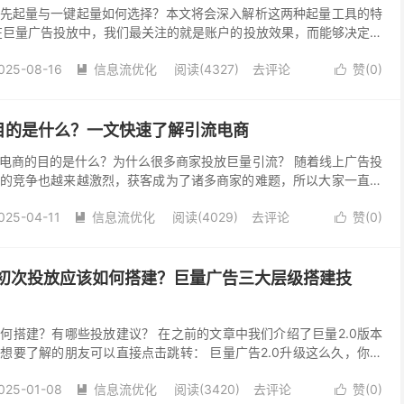
先起量与一键起量如何选择？本文将会深入解析这两种起量工具的特
在巨量广告投放中，我们最关注的就是账户的投放效果，而能够决定账
否起量。 起量效果好的计划能够通过大量的流量带来意...
025-08-16
信息流优化
阅读(4327)
去评论
赞(
0
)


目的是什么？一文快速了解引流电商
电商的目的是什么？为什么很多商家投放巨量引流？ 随着线上广告投
的竞争也越来越激烈，获客成为了诸多商家的难题，所以大家一直在
略来提升自己的业务表现。 引流电商作为一种新兴的电...
025-04-11
信息流优化
阅读(4029)
去评论
赞(
0
)


 新手初次投放应该如何搭建？巨量广告三大层级搭建技
何搭建？有哪些投放建议？ 在之前的文章中我们介绍了巨量2.0版本
想要了解的朋友可以直接点击跳转： 巨量广告2.0升级这么久，你还
？ 今天这篇文章也是针对新手朋友们在初次投放...
025-01-08
信息流优化
阅读(3420)
去评论
赞(
0
)

