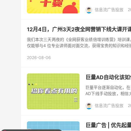
账户迅速步入正轨，获取理
信息流广告投放
2
12月4日，广州3天2夜全网营销下线大课开
我们本次三天两夜的《全网获客业绩倍增训练营》培训课，一定
仅能够与4 位专业讲师面对面交流，获得宝贵的知识和经
2026-08-06
巨量AD自动化该
巨量平台逐渐自动化，在
AD下线手动投放，相信
展。 而在当下投放平台全
信息流广告投放
2
巨量广告 | 优先
一期课程几节课？什么时候上课？