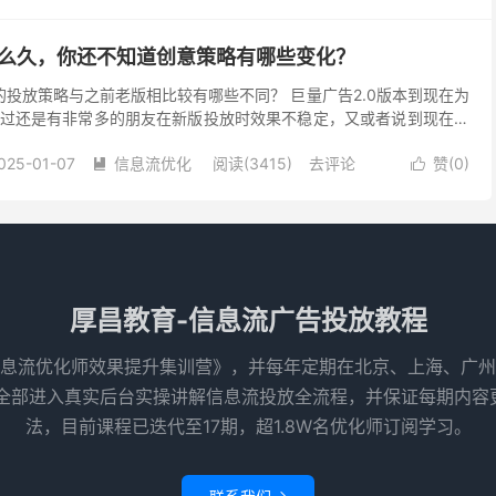
这么久，你还不知道创意策略有哪些变化？
的投放策略与之前老版相比较有哪些不同？ 巨量广告2.0版本到现在为
过还是有非常多的朋友在新版投放时效果不稳定，又或者说到现在还
AD本次升级的重点是什么。 那么今天这篇文章...
025-01-07
信息流优化
阅读(3415)
去评论
赞(
0
)


厚昌教育-信息流广告投放教程
息流优化师效果提升集训营》，并每年定期在北京、上海、广州
全部进入真实后台实操讲解信息流投放全流程，并保证每期内容
法，目前课程已迭代至17期，超1.8W名优化师订阅学习。