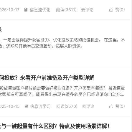
想的投放效果。 那么我们应该如何快速测试素材？ ...
025-10-17
信息流优化
阅读(3311)
去评论
赞(
0
)


课
会是你提升获客能力、优化投放策略的绝佳机会。 在这里，不
验，还能与其他学员交流互动，拓展人脉资源。
如何投放？来看开户前准备及开户类型详解
投放巨量账户投放前需要做好哪些准备？开户类型有哪些？ 最近巨量
大家都有所耳闻了，能看得出来现在很多的平台已经逐渐向自动化发
面自动化的趋势下，如果想让投放效果事半功倍，那么投...
025-10-15
信息流学习
阅读(2570)
去评论
赞(
0
)


起量与一键起量有什么区别？特点及使用场景详解！