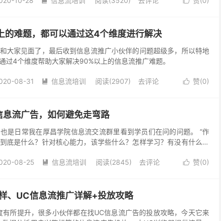
020-10-28
信息流培训
阅读(3520)
去评论
赞(
0
)


上的难题，都可以通过这4个维度进行解决
和大家见面了，最后收到信息流推广小伙伴的问题超级多，所以特地
通过4个维度帮助大家解决90%以上的信息流推广难题。
020-08-31
信息流培训
阅读(2907)
去评论
赞(
0
)


信息流广告，如何避免走弯路
也是日常我在厚昌学院信息流交流群里看到学员们在问的问题。 “作
到底是什么？针对核心能力，该学些什么？怎样学习？有没有什么书
是每一个在岗/转岗的优化师都会提问的问题，网上的学习方法和建议
020-08-25
信息流培训
阅读(2845)
去评论
赞(
0
)
公众号、加优化师社群交流、看行业报告、找度娘百度......我们看


决自己学习提升问题的办法。为什么优化师学习提升这么难呢？下面
前的困惑：1、想要转行／入门信息流，都需要具备
样、UC信息流推广详解+投放攻略
度有所提升，很多小伙伴都在找UC信息流广告的投放攻略，今天它来