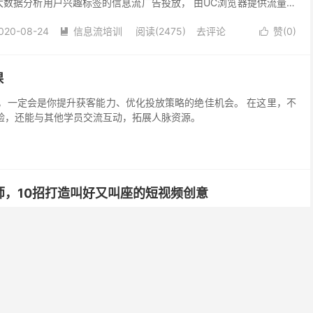
大数据分析用户兴趣标签的信息流广告投放， 由UC浏览器提供流量资
妈提供专业的广告后台和服务支持， 全可以帮助各位优化师将服务、
020-08-24
信息流培训
阅读(2475)
去评论
赞(
0
)
向全球5亿+的UC浏览器用户。 UC信息流广告4大优势1：量级比较


低，用户的质量高以金融、电商、社交行业为例，正常获取流量的设
点击价格)大概在0.5-1.2 元之间，
课
会是你提升获客能力、优化投放策略的绝佳机会。 在这里，不
验，还能与其他学员交流互动，拓展人脉资源。
师，10招打造叫好又叫座的短视频创意
是对广告很敏感。广告的形式一直在变化。由最初的文字，到图文，
短视频，不得不说每次的进化都是很符合人性的。
020-07-16
信息流培训
阅读(1445)
去评论
赞(
0
)


必问，其中一个问题要小心