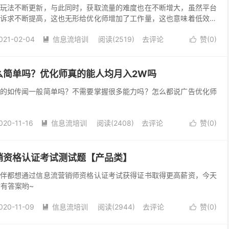
玩法不断更新，与此同时，获取流量的难度也在不断增大，虽然平台
诉求不断提高，这也无形给优化师增加了工作量，这也意味着低效、
的职业发展毫无益处。面对这些问题，未来优化师的核心竞争力是什
021-02-04
信息流培训
阅读(2519)
去评论
赞(
0
)


么简单吗？优化师真的能人均月入2W吗
的如传闻一般简单吗？不需要掌握很多能力吗？怎么都说广告优化师
020-11-16
信息流培训
阅读(2408)
去评论
赞(
0
)


销资格认证考试测试题【产品类】
伴都想通过信息流营销师资格认证考试获得证书取得更高薪资，今天
附有答案哟~
020-11-09
信息流培训
阅读(2944)
去评论
赞(
0
)

