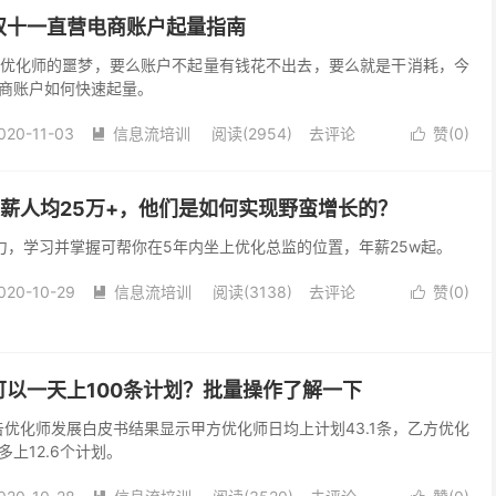
双十一直营电商账户起量指南
优化师的噩梦，要么账户不起量有钱花不出去，要么就是干消耗，今
商账户如何快速起量。
020-11-03
信息流培训
阅读(2954)
去评论
赞(
0
)


薪人均25万+，他们是如何实现野蛮增长的？
力，学习并掌握可帮你在5年内坐上优化总监的位置，年薪25w起。
020-10-29
信息流培训
阅读(3138)
去评论
赞(
0
)


以一天上100条计划？批量操作了解一下
告优化师发展白皮书结果显示甲方优化师日均上计划43.1条，乙方优化
上12.6个计划。