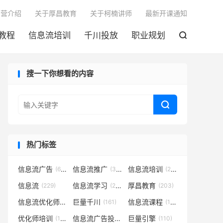

训营介绍
关于厚昌教育
关于柯楠讲师
最新开课通知
教程
信息流培训
千川投放
职业规划

搜一下你想看的内容

热门标签
信息流广告
信息流推广
信息流培训
(683)
(301)
(252)
信息流
信息流学习
厚昌教育
(229)
(221)
(203)
信息流优化师
巨量千川
信息流课程
(182)
(161)
(152)
优化师培训
信息流广告投放
巨量引擎
(133)
(127)
(110)