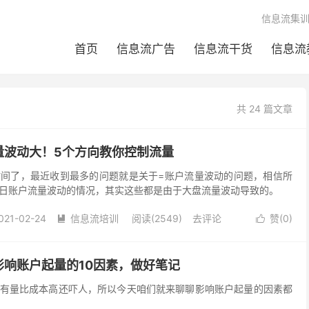
信息流集
首页
信息流广告
信息流干货
信息流
共 24 篇文章
量波动大！5个方向教你控制流量
间了，最近收到最多的问题就是关于=账户流量波动的问题，相信所
日账户流量波动的情况，其实这些都是由于大盘流量波动导致的。
021-02-24
信息流培训
阅读(2549)
去评论
赞(
0
)


影响账户起量的10因素，做好笔记
有量比成本高还吓人，所以今天咱们就来聊聊影响账户起量的因素都