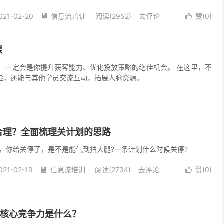
021-02-20
信息流培训
阅读(2952)
去评论
赞(
0
)


课
会是你提升获客能力、优化投放策略的绝佳机会。 在这里，不
验，还能与其他学员交流互动，拓展人脉资源。
合理？全面梳理关计划的思路
，你给关停了，是不是能气到拍大腿?一条计划什么时候关停?
021-02-19
信息流培训
阅读(2734)
去评论
赞(
0
)


的核心竞争力是什么？