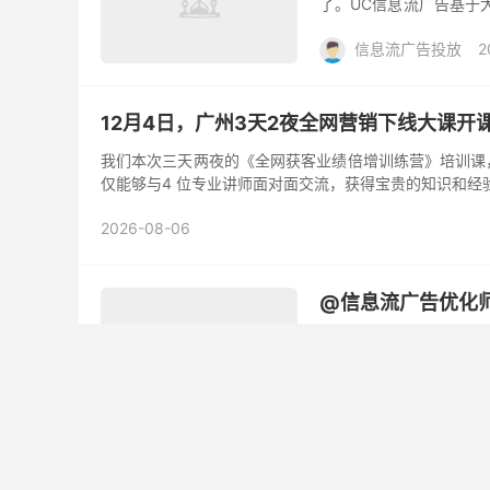
了。UC信息流广告基于
源，另一方面则由阿里姑
信息流广告投放
2
产品信息更精准有效地推
大，成本相对于其它平台
置情况下：平均CPC(单次
12月4日，广州3天2夜全网营销下线大课开
我们本次三天两夜的《全网获客业绩倍增训练营》培训课，一定
仅能够与4 位专业讲师面对面交流，获得宝贵的知识和经
2026-08-06
@信息流广告优化
作为一名广告优化师，总
再到动态图，直到现在的
信息流广告投放
2
信息流优化师面试