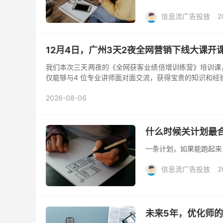
信息流广告投放
2
12月4日，广州3天2夜全网营销下线大课开
我们本次三天两夜的《全网获客业绩倍增训练营》培训课，一定
仅能够与4 位专业讲师面对面交流，获得宝贵的知识和经
2026-08-06
什么时候关计划最
一条计划，如果能跑起来
信息流广告投放
2
未来5年，优化师