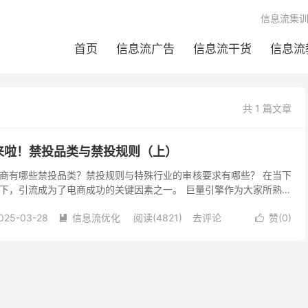
信息流集
首页
信息流广告
信息流干货
信息流
共 1 篇文章
来啦！禁投品类与禁投规则（上）
商有哪些禁投品类？禁投规则与特殊行业的审核要求有哪些？ 在当下
下，引流成为了电商成功的关键因素之一。 巨量引擎作为大家所熟知
业者们带来了更加广阔的市场，同时也增加了新的机遇和...
025-03-28
信息流优化
阅读(4821)
去评论
赞(
0
)

