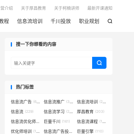

训营介绍
关于厚昌教育
关于柯楠讲师
最新开课通知
教程
信息流培训
千川投放
职业规划

搜一下你想看的内容

热门标签
信息流广告
信息流推广
信息流培训
(683)
(301)
(252)
信息流
信息流学习
厚昌教育
(229)
(221)
(203)
信息流优化师
巨量千川
信息流课程
(182)
(161)
(152)
优化师培训
信息流广告投放
巨量引擎
(133)
(127)
(110)