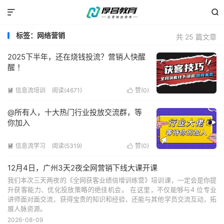


标签：网络营销
共 25 篇文章
2025下半年，还在烧钱投流？营销人快醒
醒 ！
信息流培训
阅读(4671)
赞(
0
)


@所有人，十大热门行业投放交流群，等
你加入
信息流学习
阅读(5319)
赞(
0
)


12月4日，广州3天2夜全网营销下线大课开课
我们本次三天两夜的《全网获客业绩倍增训练营》培训课，一定会是你提
升获客能力、优化投放策略的绝佳机会。 在这里，不仅能够与4 位专业
讲师面对面交流，获得宝贵的知识和经验，还能与其他学员交流互动，拓
展人脉资源。
2026-08-09