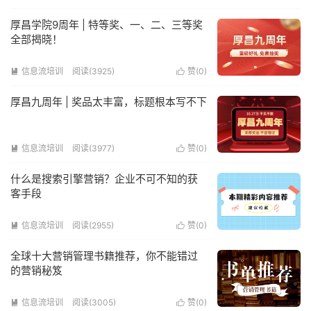
厚昌学院9周年 | 特等奖、一、二、三等奖
全部揭晓！
信息流培训
阅读(3925)
赞(
0
)


厚昌九周年 | 奖品太丰富，标题根本写不下
信息流培训
阅读(3977)
赞(
0
)


什么是搜索引擎营销？企业不可不知的获
客手段
信息流培训
阅读(2955)
赞(
0
)


全球十大营销管理书籍推荐，你不能错过
的营销秘笈
信息流培训
阅读(3005)
赞(
0
)

