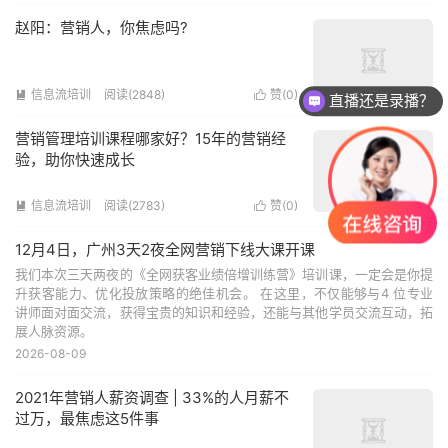
赵阳：营销人，你焦虑吗?
信息流培训
阅读(2848)
赞(
0
)


直播还是录播？
营销管理培训课程哪家好？15年的营销经
验，助你快速成长
信息流培训
阅读(2783)
赞(
0
)


12月4日，广州3天2夜全网营销下线大课开课
我们本次三天两夜的《全网获客业绩倍增训练营》培训课，一定会是你提
升获客能力、优化投放策略的绝佳机会。 在这里，不仅能够与4 位专业
讲师面对面交流，获得宝贵的知识和经验，还能与其他学员交流互动，拓
展人脉资源。
2026-08-09
2021年营销人薪资调查 | 33%的人月薪不
过万，最焦虑这5件事