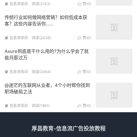
信息流培训
阅读(2743)
赞(
0
)


传统行业如何做网络营销？如何低成本获
客？这些内容告诉你......
信息流培训
阅读(2439)
赞(
0
)


Axure到底是干什么用的?为什么学会了就
能月薪过万
信息流培训
阅读(2464)
赞(
0
)


@迷茫的互联网从业者，4个小时帮你找到
职场破局之法
信息流培训
阅读(1961)
赞(
0
)


厚昌教育-信息流广告投放教程