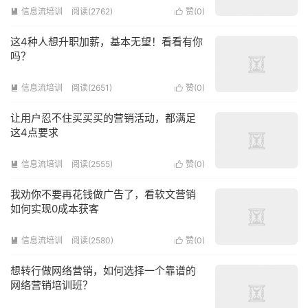
信息流培训
阅读(2762)
赞(
0
)


这4种人想升职加薪，基本无望！看看有你
吗？
信息流培训
阅读(2651)
赞(
0
)


让用户忍不住买买买的营销活动，都满足
这4点要求
信息流培训
阅读(2555)
赞(
0
)


我劝你不要再花钱做广告了，看软文营销
如何实现0成本获客
信息流培训
阅读(2580)
赞(
0
)


想转行做网络营销，如何选择一个靠谱的
网络营销培训班？