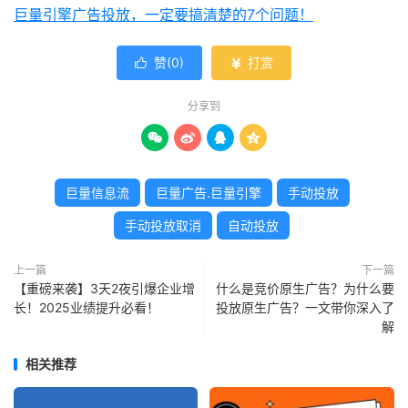
巨量引擎广告投放，一定要搞清楚的7个问题！
赞(
0
)
打赏


分享到




巨量信息流
巨量广告.巨量引擎
手动投放
手动投放取消
自动投放
上一篇
下一篇
【重磅来袭】3天2夜引爆企业增
什么是竞价原生广告？为什么要
长！2025业绩提升必看！
投放原生广告？一文带你深入了
解
相关推荐