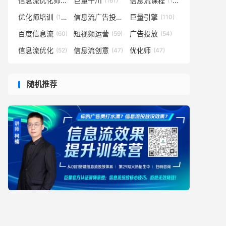
信息流优化师
巨量千川
信息流课程
(182)
(161)
(152)
优化师培训
信息流广告投放
巨量引擎
(133)
(127)
(110)
百度信息流
短视频运营
广告投放
(60)
(59)
(54)
信息流优化
信息流创意
优化师
(52)
(47)
(47)
随机推荐