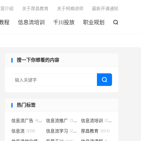

训营介绍
关于厚昌教育
关于柯楠讲师
最新开课通知
教程
信息流培训
千川投放
职业规划

搜一下你想看的内容

热门标签
信息流广告
信息流推广
信息流培训
(683)
(301)
(252)
信息流
信息流学习
厚昌教育
(229)
(221)
(203)