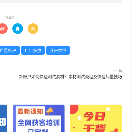
分享到



巨量账户
广告投放
开户类型
下一篇
新账户如何快速测试素材？素材测试流程及快速起量技巧