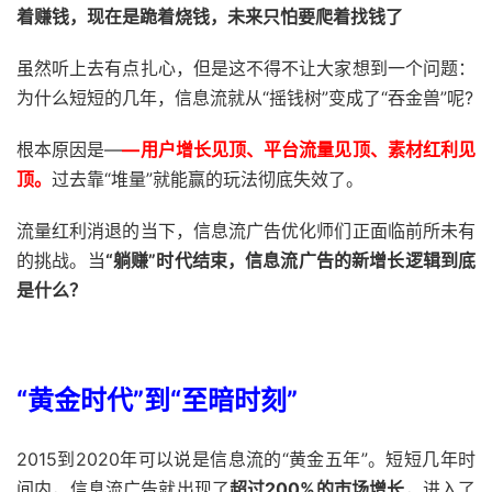
着赚钱，现在是跪着烧钱，未来只怕要爬着找钱了
虽然听上去有点扎心，但是这不得不让大家想到一个问题：
为什么短短的几年，信息流就从“摇钱树”变成了“吞金兽”呢?
根本原因是—
—用户增长见顶、平台流量见顶、素材红利见
顶。
过去靠“堆量”就能赢的玩法彻底失效了。
流量红利消退的当下，信息流广告优化师们正面临前所未有
的挑战。当
“躺赚”时代结束，信息流广告的新增长逻辑到底
是什么？
“黄金时代”到“至暗时刻”
2015到2020年可以说是信息流的“黄金五年”。短短几年时
间内，信息流广告就出现了
超过200%的市场增长
，进入了