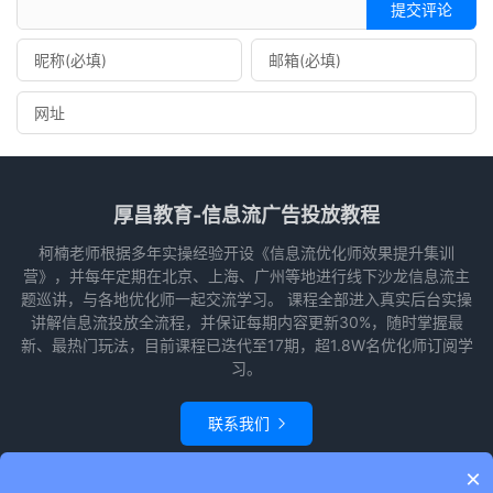
提交评论
厚昌教育-信息流广告投放教程
柯楠老师根据多年实操经验开设《信息流优化师效果提升集训
营》，并每年定期在北京、上海、广州等地进行线下沙龙信息流主
题巡讲，与各地优化师一起交流学习。 课程全部进入真实后台实操
讲解信息流投放全流程，并保证每期内容更新30%，随时掌握最
新、最热门玩法，目前课程已迭代至17期，超1.8W名优化师订阅学
习。
联系我们

×