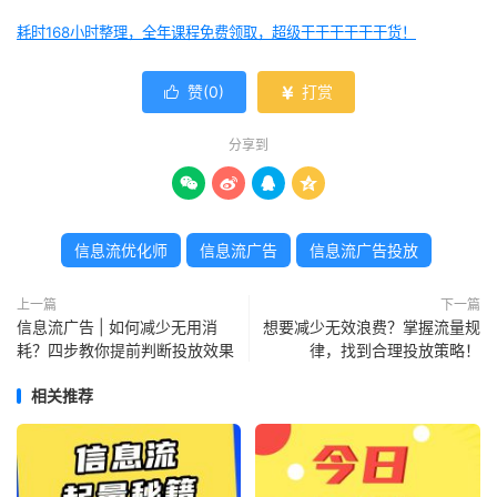
耗时168小时整理，全年课程免费领取，超级干干干干干干货！
赞(
0
)
打赏


分享到




信息流优化师
信息流广告
信息流广告投放
上一篇
下一篇
信息流广告 | 如何减少无用消
想要减少无效浪费？掌握流量规
耗？四步教你提前判断投放效果
律，找到合理投放策略！
相关推荐