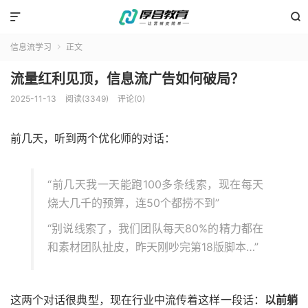


信息流学习
正文

流量红利见顶，信息流广告如何破局？
2025-11-13
阅读(3349)
评论(0)
前几天，听到两个优化师的对话：
“前几天我一天能跑100多条线索，现在每天
烧大几千的预算，连50个都捞不到”
“别说线索了，我们团队每天80%的精力都在
和素材团队扯皮，昨天刚吵完第18版脚本…”
这两个对话很典型，现在行业中流传着这样一段话：
以前躺