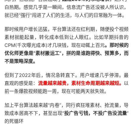
白热期。感觉几乎是一瞬间，信息流广告还没被人所认识，
就已经“强行”闯进了人们的生活，与人们的日常融为一体。
那时候用户增长迅猛，平台算法还在红利期，随便投个视频
素材就能起量，转化成本低到让人眼红。比如早期抖音的
CPM(千次曝光成本)才几块钱，现在动辄上百元
。那时候的
优化师更像是“素材搬运工”，拼的是谁跑得快、预算多，而
不是策略深度。
但到了2022年后，情况急转直下。用户增速几乎停滞。最
直观的感受是：
流量越来越贵，素材生命周期越来越短。
以
前一条爆款视频能跑一周，现在可能两天就失效。
加上平台算法越来越“内卷”，同行疯狂堆素材、抢流量，导
致成本居高不下，甚至出现“
投广告亏钱，不投广告没流量
”
的死循环