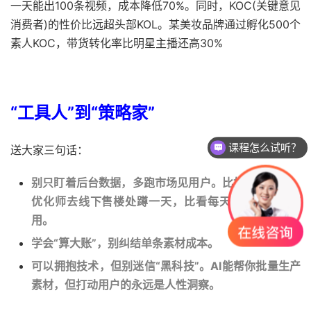
一天能出100条视频，成本降低70%。同时，KOC(关键意见
消费者)的性价比远超头部KOL。某美妆品牌通过孵化500个
素人KOC，带货转化率比明星主播还高30%
“工具人”到“策略家”
课程怎么试听？
送大家三句话：
学完后能提升效果吗？
别只盯着后台数据，多跑市场见用户。比如房产行业，
优化师去线下售楼处蹲一天，比看每天只看报表更有
用。
学会“算大账”，别纠结单条素材成本。
可以拥抱技术，但别迷信“黑科技”。AI能帮你批量生产
素材，但打动用户的永远是人性洞察。