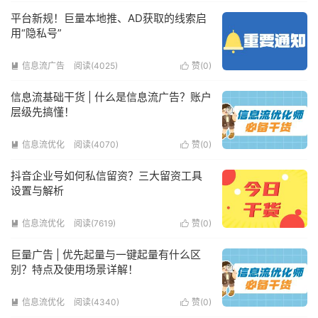
平台新规！巨量本地推、AD获取的线索启
用“隐私号”
信息流广告
阅读(4025)
赞(
0
)


信息流基础干货 | 什么是信息流广告？账户
层级先搞懂！
信息流优化
阅读(4070)
赞(
0
)


抖音企业号如何私信留资？三大留资工具
设置与解析
信息流优化
阅读(7619)
赞(
0
)


巨量广告 | 优先起量与一键起量有什么区
别？特点及使用场景详解！
信息流优化
阅读(4340)
赞(
0
)

