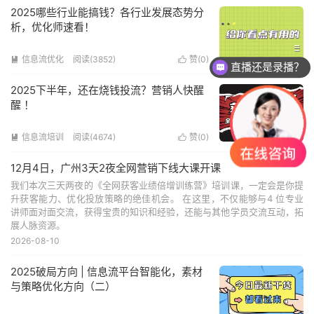
2025哪些行业能搞钱？各行业发展态势分
析，优化师速看！
信息流优化
阅读(3852)
赞(
0
)


直播还是录播？
2025下半年，还在烧钱投流？营销人快醒
醒 ！
信息流培训
阅读(4674)
赞(
0
)


12月4日，广州3天2夜全网营销下线大课开课
我们本次三天两夜的《全网获客业绩倍增训练营》培训课，一定会是你提
升获客能力、优化投放策略的绝佳机会。 在这里，不仅能够与4 位专业
讲师面对面交流，获得宝贵的知识和经验，还能与其他学员交流互动，拓
展人脉资源。
2026-08-10
2025破局方向 | 信息流平台智能化，素材
与策略优化方向（二）