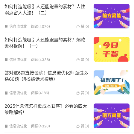
如何打造能吸引人还能跑量的素材？人性
弱点留人大法！（二）
信息流优化
阅读(4070)
赞(
0
)


如何打造能吸引人还能跑量的素材？爆款
素材拆解！（一）
信息流优化
阅读(4338)
赞(
0
)


答对这6题直接谈薪！信息流优化师面试必
杀66题（附S级话术模版）
信息流优化
阅读(4186)
赞(
0
)


2025信息流怎样低成本获客？必看的四大
策略解析！
信息流优化
阅读(4320)
赞(
0
)

