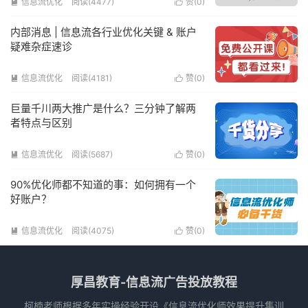
信息流优化
阅读(4477)
赞(
0
)


内部消息 | 信息流各行业优化关键 & 账户
疑难杂症速诊
信息流优化
阅读(4181)
赞(
0
)


巨量千川两大推广是什么？三分钟了解两
者特点与区别
信息流优化
阅读(5687)
赞(
0
)


90%优化师都不知道的事：如何拥有一个
好账户？
信息流优化
阅读(4075)
赞(
0
)


厚昌教育-信息流广告投放教程
柯楠老师根据多年实操经验开设《信息流优化师效果提升集训