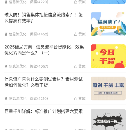
信息流优化
阅读(4220)
赞(
0
)


破大防！销售集体拒接信息流线索？！怎
么提高有效率？
信息流优化
阅读(4452)
赞(
0
)


2025破局方向 | 信息流平台智能化，效果
优化方向是什么？（一）
信息流优化
阅读(4057)
赞(
0
)


信息流广告为什么要测试素材？素材测试
后如何优化？必看干货！
信息流优化
阅读(4210)
赞(
0
)


巨量千川详解：标准推广计划搭建六要素