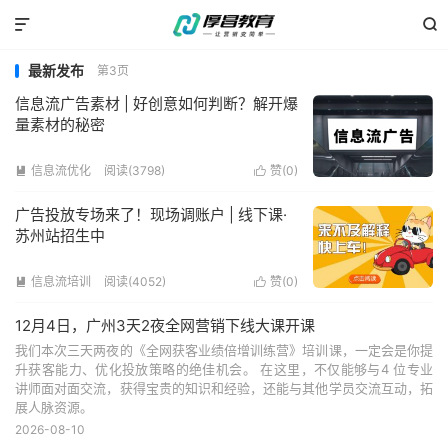


最新发布
第3页
信息流广告素材 | 好创意如何判断？解开爆
量素材的秘密
信息流优化
阅读(3798)
赞(
0
)


广告投放专场来了！现场调账户 | 线下课·
苏州站招生中
信息流培训
阅读(4052)
赞(
0
)


12月4日，广州3天2夜全网营销下线大课开课
我们本次三天两夜的《全网获客业绩倍增训练营》培训课，一定会是你提
升获客能力、优化投放策略的绝佳机会。 在这里，不仅能够与4 位专业
讲师面对面交流，获得宝贵的知识和经验，还能与其他学员交流互动，拓
展人脉资源。
2026-08-10