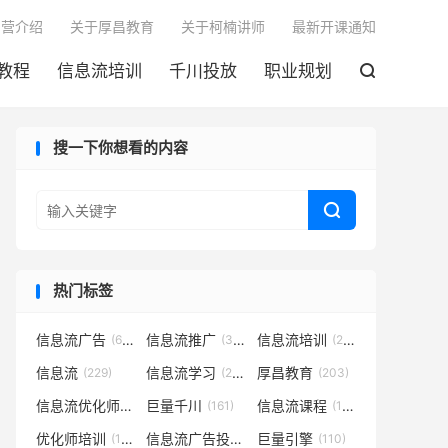

训营介绍
关于厚昌教育
关于柯楠讲师
最新开课通知
教程
信息流培训
千川投放
职业规划

搜一下你想看的内容

热门标签
信息流广告
信息流推广
信息流培训
(683)
(301)
(252)
信息流
信息流学习
厚昌教育
(229)
(221)
(203)
信息流优化师
巨量千川
信息流课程
(182)
(161)
(152)
优化师培训
信息流广告投放
巨量引擎
(133)
(127)
(110)