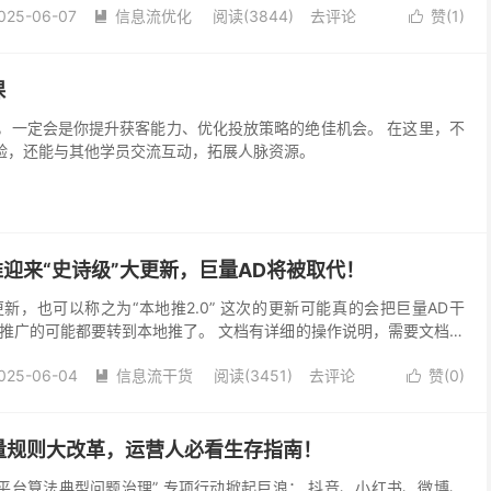
025-06-07
信息流优化
阅读(3844)
去评论
赞(
1
)


课
会是你提升获客能力、优化投放策略的绝佳机会。 在这里，不
验，还能与其他学员交流互动，拓展人脉资源。
地推迎来“史诗级”大更新，巨量AD将被取代！
新，也可以称之为“本地推2.0” 这次的更新可能真的会把巨量AD干
推广的可能都要转到本地推了。 文档有详细的操作说明，需要文档的
可！ 今天来给大家详细地说一下具体更新了哪些...
025-06-04
信息流干货
阅读(3451)
去评论
赞(
0
)


量规则大改革，运营人必看生存指南！
络平台算法典型问题治理” 专项行动掀起巨浪： 抖音、小红书、微博、