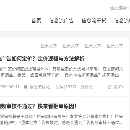
信息流集
首页
信息流广告
信息流干货
信息流
显示文字
显示文字
显示文字
显示文字
地推广告如何定价？定价逻辑与方法解析
价？定价的底层逻辑是什么？有哪些定价方法可以参考？ 在之前的文
何选品、组品，点击可跳转了解： 做本地推如何选品？如何选出好
 本地推产品矩阵是什么？如何组品？产品组合技巧分享...
025-06-11
信息流优化
阅读(3877)
去评论
赞(
0
)


 视频审核不通过？快来看拒审原因！
频审核总是不通过？拒审原因有哪些？本文将会分享本地推广告拒审
我们在进行巨量本地推广告投放时，总是会遇到广告视频审核不通过的
频为什么审核不通过？视频中有哪些违规是我们需要改正...