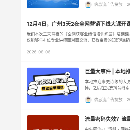
信息流广告投放
2
12月4日，广州3天2夜全网营销下线大课开
我们本次三天两夜的《全网获客业绩倍增训练营》培训课，一定
仅能够与4 位专业讲师面对面交流，获得宝贵的知识和经
2026-08-06
巨量大事件 | 本
本地推迎来史诗级的大更
掉，之后在投放抖音线索
同学，扫码添加助理领取即
信息流广告投放
2
流量密码失效？流
中央网信办 “清朗・网