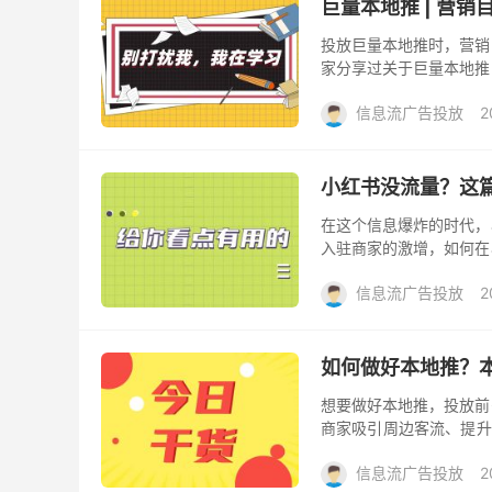
巨量本地推 | 营
投放巨量本地推时，营销
家分享过关于巨量本地推
伴们可点击查看： 巨量本
信息流广告投放
2
小红书没流量？这
在这个信息爆炸的时代，
入驻商家的激增，如何在
天的内容就来给大家分享
信息流广告投放
2
如何做好本地推？
想要做好本地推，投放前
商家吸引周边客流、提升
给特定区域内的潜在客户，
信息流广告投放
2