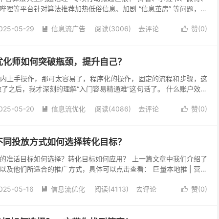
哔哩等平台针对算法推荐加热低俗信息、加剧 “信息茧房” 等问题，进
绕正能量内容加权推荐、用户自主选择权保障...
025-05-29
信息流广告
阅读(3006)
去评论
赞(
0
)


优化师如何突破瓶颈，提升自己？
内上手操作，那可太容易了，程序化的操作，固定的流程和步骤，这
做了之后，我才深刻的理解“入门容易精通难”这句话了。 什么账户效果
差以及缺乏爆量素材等等这些“死亡”难题都是优化...
025-05-20
信息流优化
阅读(4086)
去评论
赞(
0
)


不同投放方式如何选择转化目标？
的准话目标如何选择？转化目标如何应用？ 上一篇文章中我们介绍了
以及他们所适合的推广方式，具体可以点击查看： 巨量本地推 | 营销
到答案！ 通过这篇文章，我们了解了：【短视频...
025-05-16
信息流优化
阅读(4113)
去评论
赞(
0
)

