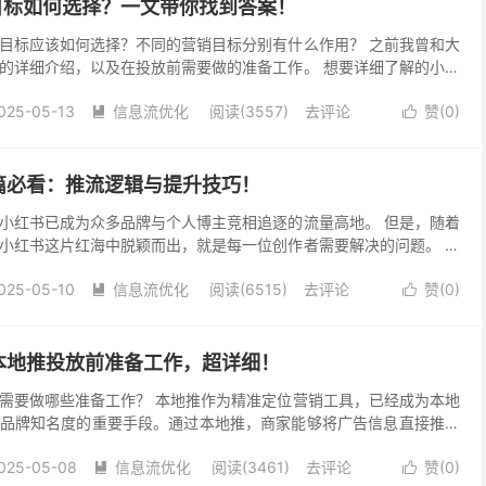
销目标如何选择？一文带你找到答案！
目标应该如何选择？不同的营销目标分别有什么作用？ 之前我曾和大
的详细介绍，以及在投放前需要做的准备工作。 想要详细了解的小伙
地推是什么？适用于哪些场景？一文带你了解清楚！ ...
025-05-13
信息流优化
阅读(3557)
去评论
赞(
0
)


篇必看：推流逻辑与提升技巧！
小红书已成为众多品牌与个人博主竞相追逐的流量高地。 但是，随着
小红书这片红海中脱颖而出，就是每一位创作者需要解决的问题。 今
小红书的推流逻辑，只要做过小红书的人都知道，小红书...
025-05-10
信息流优化
阅读(6515)
去评论
赞(
0
)


本地推投放前准备工作，超详细！
需要做哪些准备工作？ 本地推作为精准定位营销工具，已经成为本地
品牌知名度的重要手段。通过本地推，商家能够将广告信息直接推送
从而提高广告的转化率和ROI。不过要想充分发挥本地...
025-05-08
信息流优化
阅读(3461)
去评论
赞(
0
)

