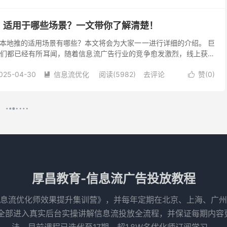
？适用于哪些场景？一文带你了解清楚！
本地推的适用场景有哪些？本文将会为大家一一进行详细的介绍。 巨
们都已经有所耳闻，随着信息流广告行业的竞争愈发激烈，线上获客
吸引客流、提升销量成为的众多企业关注的焦点。 巨量...
025-04-30
信息流优化
阅读(5982)
去评论
赞(
0
)


升流量质量？这几点是关键！
什么原因？想要提升广告的流量质量，如何调整才能实现？ 总有学员
多了！来的质量都特别差，导致转化特别少。 其实，在信息流广告
么最终的转化率是会偏低的，因为爆量计划的流量会很宽泛...
025-04-16
信息流优化
阅读(3854)
去评论
赞(
0
)


境？来看逆袭实录！
.5，老板差点让我走人…” “素材点击率0.3%，连自己都看不下去!” “面试
层逻辑…” 如果你也正被这些问题困扰，别慌！ 这是大多数优化师都会