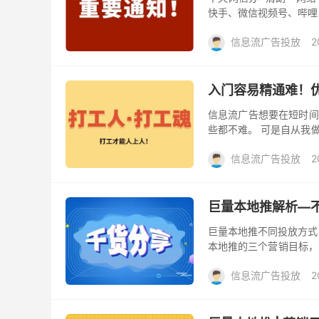
快手、微信视频号、哔哩
行调整和优化。 各平台围
信息流广告投放
2
入门容易精通难！
信息流广告想要在短时间
些都不难。 可是自从我
差、线索成本高、线索质量
信息流广告投放
2
巨量本地推解析—
巨量本地推不同投放方式
本地推的三个营销目标，
目标如何选择？一文带你找
信息流广告投放
2