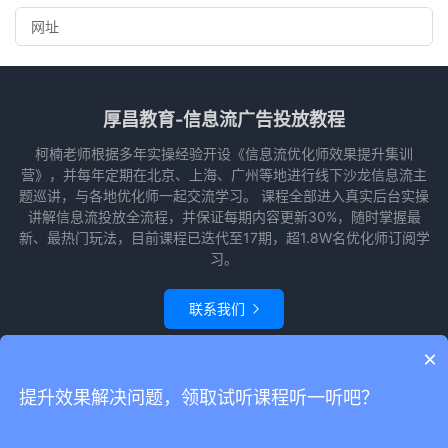
厚昌教育-信息流广告投放教程
柯楠老师根据多年实操经验开设《信息流优化师效果提升集训
营》，并每年定期在北京、上海、广州等地进行线下沙龙信息流主
题巡讲，与各地优化师一起交流学习。 课程全部进入真实后台实操
讲解信息流投放全流程，并保证每期内容更新30%，随时掌握最
新、最热门玩法，目前课程已迭代至17期，超1.8W名优化师订阅学
习。
联系我们

×
© 2010-2026
信息流广告投放学习网
本站主题由
themebetter
提供
网站
提升效果解决问题，领取试听课程听一听吧？
地图
请求次数：55 次，加载用时：0.451 秒，内存占用：22.38 MB