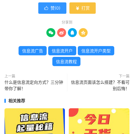
赞(
0
)
打赏


分享到




信息流广告
信息流开户
信息流开户类型
信息流教程
上一篇
下一篇
什么是信息流定向方式？三分钟
信息流页面该怎么搭建？不看可
带你了解！
别后悔！
相关推荐