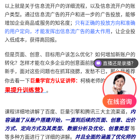
以上就是关于信息流开户的详细流程，以及信息流开户的账
户类型。通过信息流广告的开户和进一步的广告投放，能够
增加企业商品或服务的知名度；
只有正确的投放方向和准确
的用户定向，才能发挥出信息流广告的最大作用
，让企业投
入低成本，获得高回报。
但是页面、创意、目标用户该怎么优化？如何增加新账户的
直播还是录播？
转化？怎样才能在众多企业的创意面前脱颖而出？如果你是
课程怎么试听？
新手，面对这些问题也在抓耳挠腮，发愁不已，那么我推荐
《信息流效
你去看一下
巨量学官方认证讲师：
柯楠老师的
果提升训练营》
。
课程详细地讲解了百度、巨量引擎和腾讯三大主流渠道，
内
容涵盖了从账户搭建开始，一直到后续的页面、创意、出价
方式、定向方式及其类型、数据分析及优化、创意类型
等
等多种方面进行了详细的讲解。
并且全面的涵盖了优化师的