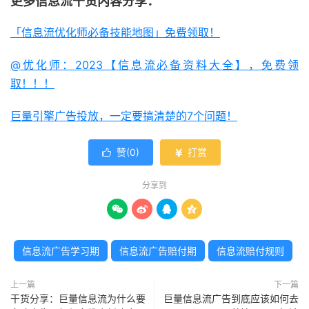
更多信息流干货内容分享：
「信息流优化师必备技能地图」免费领取！
@优化师：2023【信息流必备资料大全】，免费领
取！！！
巨量引擎广告投放，一定要搞清楚的7个问题！
赞(
0
)
打赏


分享到




信息流广告学习期
信息流广告赔付期
信息流赔付规则
上一篇
下一篇
干货分享：巨量信息流为什么要
巨量信息流广告到底应该如何去