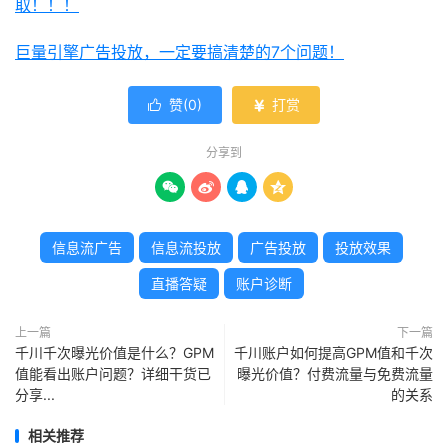
取！！！
巨量引擎广告投放，一定要搞清楚的7个问题！
赞(
0
)
打赏


分享到




信息流广告
信息流投放
广告投放
投放效果
直播答疑
账户诊断
上一篇
下一篇
千川千次曝光价值是什么？GPM
千川账户如何提高GPM值和千次
值能看出账户问题？详细干货已
曝光价值？付费流量与免费流量
分享...
的关系
相关推荐